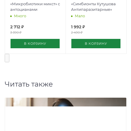
«Микробиотики микст» с
«Симбионты Кутушова
антоцианами
Антипаразитарные»
Много
Мало
2 712
₽
1 992
₽
3 390
₽
2 490
₽
В КОРЗИНУ
В КОРЗИНУ
Читать также