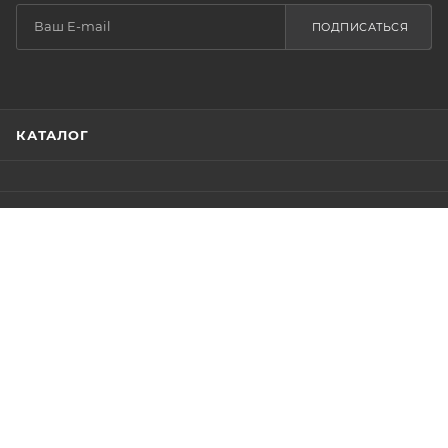
КАТАЛОГ
ПРОГРАММА ЛОЯЛЬНОСТИ
ИНФОРМАЦИЯ
ПОМОЩЬ
88007002861
manager@icdmc.ru