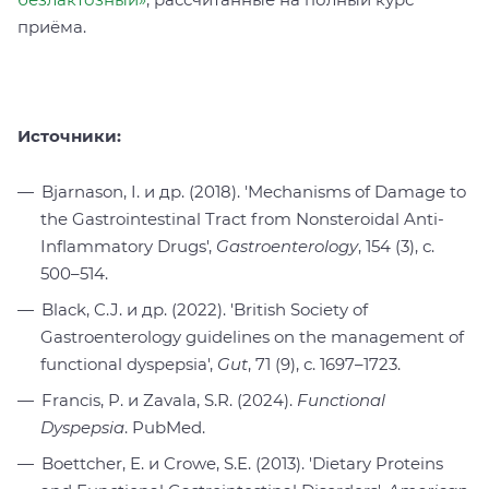
приёма.
Источники:
Bjarnason, I. и др. (2018). 'Mechanisms of Damage to
the Gastrointestinal Tract from Nonsteroidal Anti-
Inflammatory Drugs',
Gastroenterology
, 154 (3), с.
500–514.
Black, C.J. и др. (2022). 'British Society of
Gastroenterology guidelines on the management of
functional dy
spepsia',
Gut
, 71 (9), с. 1697–1723.
Francis, P. и Zavala, S.R. (2024).
Functional
Dyspepsia
. PubMed.
Boettcher, E. и Crowe, S.E. (2013). 'Dietary Proteins