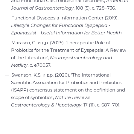
and Functional Gastrointestinal Disorders',
American
Journal of Gastroenterology
, 108 (5), с. 728–736.
Functional Dyspepsia Information Center (2019).
Lifestyle Changes for Functional Dyspepsia -
Epainassist - Useful Information for Better Health.
Marasco, G. и др. (2025). 'Therapeutic Role of
Probiotics for the Treatment of Dyspepsia: A Review
of the Literature',
Neurogastroenterology and
Motility
, с. e70057.
Swanson, K.S. и др. (2020). 'The International
Scientific Association for Probiotics and Prebiotics
(ISAPP) consensus statement on the definition and
scope of synbiotics',
Nature Reviews
Gastroenterology & Hepatology
, 17 (11), с. 687–701.