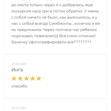
до места только через 4 ч добрались, ещё
экскурсия часа три и потом обратно. У мамы
с собой ничего не было, как выяснилось, а у
нас с собой всегда Симбионты , конечно я ей
их предложила. Через полчаса-час ребенок
порозовел, повеселел))) Всё стало отлично!
Баночку сфотографировали все????????
23.12.2023
Инга
спасибо
24.11.2023