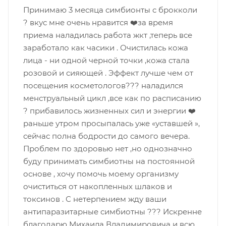
Принимаю 3 месяца симбионты с брокколи
? вкус мне очень нравится ❤️за время
приема наладилась работа жкт ,теперь все
заработало как часики . Очистилась кожа
лица - ни одной черной точки ,кожа стала
розовой и сияющей . Эффект лучше чем от
посещения косметологов??? наладился
менструальный цикл ,все как по расписанию
? прибавилось жизненных сил и энергии ❤️
раньше утром просыпалась уже «уставшей »,
сейчас полна бодрости до самого вечера.
Проблем по здоровью нет ,но однозначно
буду принимать симбиотны на постоянной
основе , хочу помочь моему организму
очиститься от накопленных шлаков и
токсинов . С нетерпением жду ваши
антипаразитарные симбиотны ??? Искренне
благодарю Михаила Владимировича и всю