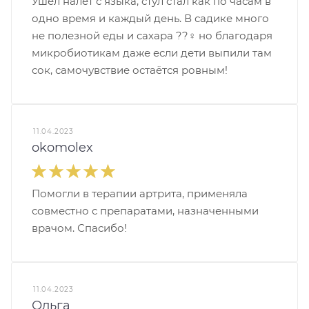
Ушёл налёт с языка, стул стал как по часам в
одно время и каждый день. В садике много
не полезной еды и сахара ??‍♀️ но благодаря
микробиотикам даже если дети выпили там
сок, самочувствие остаётся ровным!
11.04.2023
okomolex
Помогли в терапии артрита, применяла
совместно с препаратами, назначенными
врачом. Спасибо!
11.04.2023
Ольга