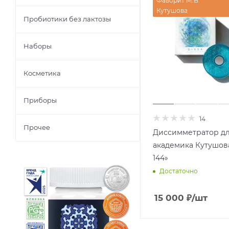
Фаворит М.В.
Кутушова
Пробиотики без лактозы
Наборы
Косметика
Приборы
14
Прочее
Диссимметратор дл
академика Кутушова
144»
Достаточно
15 000
₽
/шт