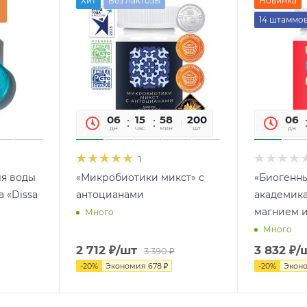
Хит
Без лактозы
Новинка
14 штаммо
06
15
58
09
200
06
дн
час
мин
сек
шт
дн
1
я воды
«Микробиотики микст» с
«Биогенн
 «Dissa
антоцианами
академика
магнием 
Много
Много
2 712
₽
/шт
3 832
₽
/
3 390
₽
-
20
%
Экономия
678
₽
-
20
%
Экон