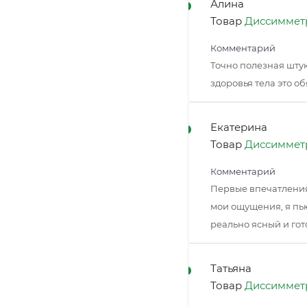
Алина
Товар
Диссимметр
Комментарий
Точно полезная штук
здоровья тела это о
Екатерина
Товар
Диссимметр
Комментарий
Первые впечатления 
мои ощущения, я пью
реально ясный и гот
Татьяна
Товар
Диссимметр