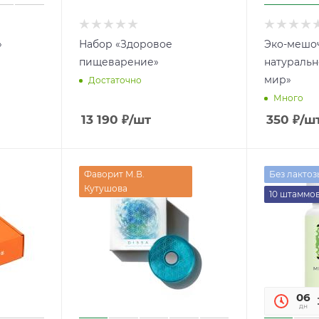
»
Набор «Здоровое
Эко-мешоч
пищеварение»
натураль
мир»
Достаточно
Много
13 190
₽
/шт
350
₽
/ш
Фаворит М.В.
Без лактоз
Кутушова
10 штаммо
06
дн