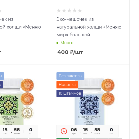
ек из
Эко-мешочек из
ной холщи «Меняю
натуральной холщи «Меняю
мир» большой
Много
т
400
₽
/шт
ы
Без лактозы
в
Новинка
10 штаммов
15
58
09
0
06
15
58
09
0
час
мин
сек
шт
дн
час
мин
сек
шт