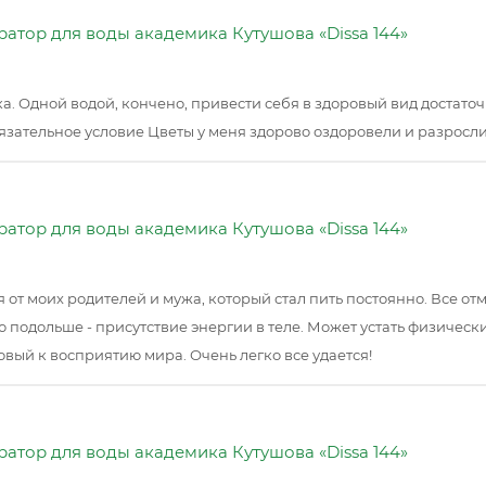
атор для воды академика Кутушова «Dissa 144»
а. Одной водой, кончено, привести себя в здоровый вид достато
бязательное условие Цветы у меня здорово оздоровели и разрослис
атор для воды академика Кутушова «Dissa 144»
от моих родителей и мужа, который стал пить постоянно. Все отме
 подольше - присутствие энергии в теле. Может устать физически р
овый к восприятию мира. Очень легко все удается!
атор для воды академика Кутушова «Dissa 144»