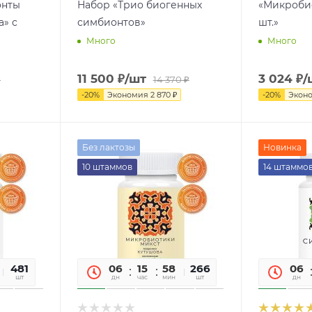
онты
Набор «Трио биогенных
«Микробио
а» с
симбионтов»
шт.»
Много
Много
11 500
₽
/шт
3 024
₽
/
₽
14 370
₽
-
20
%
Экономия
2 870
₽
-
20
%
Экон
Без лактозы
Новинка
10 штаммов
14 штаммо
09
481
06
15
58
09
266
06
сек
шт
дн
час
мин
сек
шт
дн