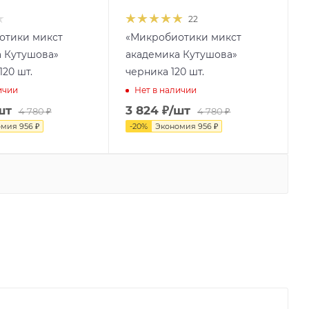
22
отики микст
«Микробиотики микст
 Кутушова»
академика Кутушова»
20 шт.
черника 120 шт.
ичии
Нет в наличии
шт
3 824
₽
/шт
4 780
₽
4 780
₽
омия
956
₽
-
20
%
Экономия
956
₽