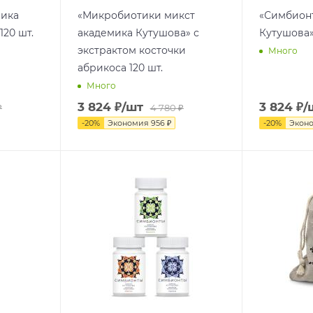
мика
«Микробиотики микст
«Симбион
120 шт.
академика Кутушова» с
Кутушова»
экстрактом косточки
Много
абрикоса 120 шт.
Много
3 824
₽
/шт
3 824
₽
/
₽
4 780
₽
-
20
%
Экономия
956
₽
-
20
%
Экон