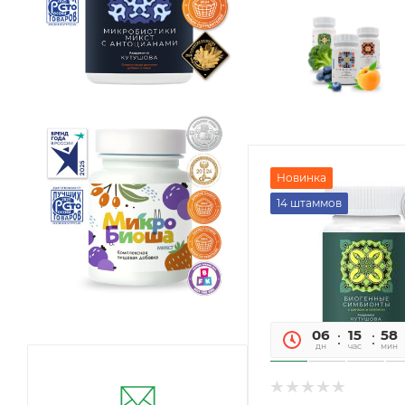
Новинка
14 штаммов
06
15
58
дн
час
мин