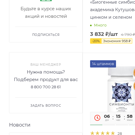
«Биогенные симби
Будьте в курсе наших
академика Кутушов
акций и новостей
цинком и селеном
Много
3 832
₽
/шт
4 790
ПОДПИСАТЬСЯ
-
20
%
Экономия
958
₽
14 штаммов
ВАШ МЕНЕДЖЕР
Нужна помощь?
Подберем продукт для вас
8 800 700 28 61
ЗАДАТЬ ВОПРОС
06
15
58
дн
час
мин
Новости
28