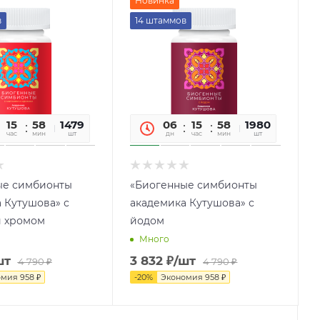
Новинка
в
14 штаммов
15
58
09
1479
06
15
58
09
1980
час
мин
сек
шт
дн
час
мин
сек
шт
ые симбионты
«Биогенные симбионты
 Кутушова» с
академика Кутушова» с
и хромом
йодом
Много
шт
3 832
₽
/шт
4 790
₽
4 790
₽
омия
958
₽
-
20
%
Экономия
958
₽