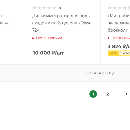
11
а
Диссимметратор для воды
«Микроби
аланс
академика Кутушова «Dissa
академика
72»
брокколи 1
Нет в наличии
Нет в нал
3 824
₽
/
10 000
₽
/шт
-
20
%
Экон
ПОКАЗАТЬ ЕЩЕ
1
2