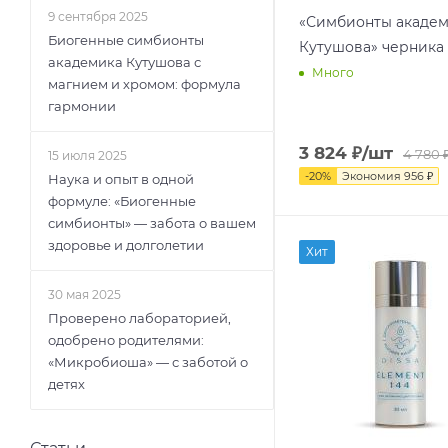
9 сентября 2025
«Симбионты акаде
Биогенные симбионты
Кутушова» черника 
академика Кутушова с
Много
магнием и хромом: формула
гармонии
3 824
₽
/шт
4 780
15 июля 2025
-
20
%
Экономия
956
₽
Наука и опыт в одной
формуле: «Биогенные
симбионты» — забота о вашем
здоровье и долголетии
Хит
30 мая 2025
Проверено лабораторией,
одобрено родителями:
«Микробиоша» — с заботой о
детях