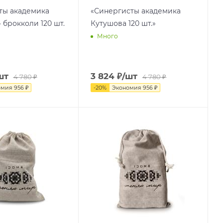
ты академика
«Синергисты академика
 брокколи 120 шт.
Кутушова 120 шт.»
Много
шт
3 824
₽
/шт
4 780
₽
4 780
₽
омия
956
₽
-
20
%
Экономия
956
₽