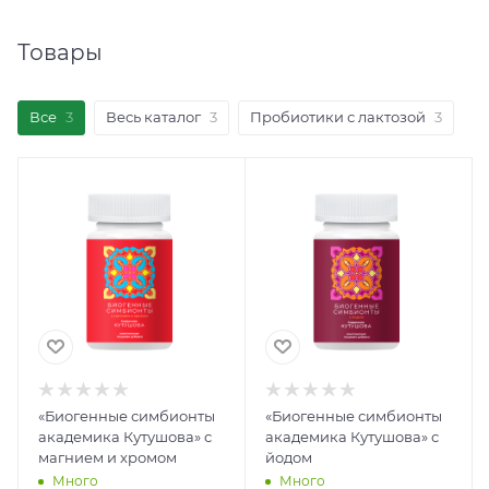
Товары
Все
3
Весь каталог
3
Пробиотики с лактозой
3
«Биогенные симбионты
«Биогенные симбионты
академика Кутушова» с
академика Кутушова» с
магнием и хромом
йодом
Много
Много