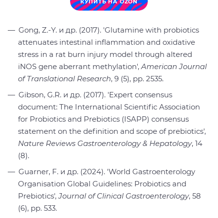
КУПИТЬ НА OZON
Gong, Z.-Y. и др. (2017). 'Glutamine with probiotics
attenuates intestinal inflammation and oxidative
stress in a rat burn injury model through altered
iNOS gene aberrant methylation',
American Journal
of Translational Research
, 9 (5), pp. 2535.
Gibson, G.R. и др. (2017). 'Expert consensus
document: The International Scientific Association
for Probiotics and Prebiotics (ISAPP) consensus
statement on the definition and scope of prebiotics',
Nature Reviews Gastroenterology & Hepatology
, 14
(8).
Guarner, F. и др. (2024). 'World Gastroenterology
Organisation Global Guidelines: Probiotics and
Prebiotics',
Journal of Clinical Gastroenterology
, 58
(6), pp. 533.