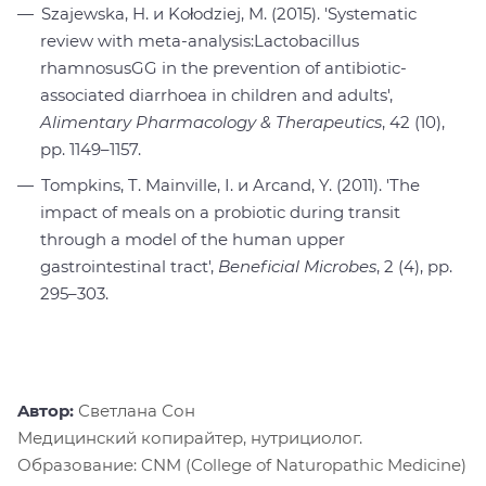
Szajewska, H. и Kołodziej, M. (2015). 'Systematic
review with meta-analysis:Lactobacillus
rhamnosusGG in the prevention of antibiotic-
associated diarrhoea in children and adults',
Alimentary Pharmacology & Therapeutics
, 42 (10),
pp. 1149–1157.
Tompkins, T. Mainville, I. и Arcand, Y. (2011). 'The
impact of meals on a probiotic during transit
through a model of the human upper
gastrointestinal tract',
Beneficial Microbes
, 2 (4), pp.
295–303.
Aвтор:
Светлана Сон
Медицинский копирайтер, нутрициолог.
Образование: CNM (College of Naturopathic Medicine)