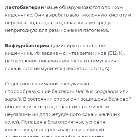
Лактобактерии
чаще обнаруживаются в тонком
кишечнике. Они вырабатывают молочную кислоту и
перекись водорода, создавая кислую среду,
непригодную для размножения патогенов.
Бифидобактерии
доминируют в толстом
кишечнике. Их задача – синтез витаминов (B12, K),
расщепление пищевых волокон и стимуляция
локального иммунитета (секреторного IgA).
Отдельного внимания заслуживают
спорообразующие бактерии
B
acillus coagulans
или
subtilis
. В состоянии споры они защищены белковой
оболочкой, которая делает их практически
неуязвимыми для желудочного сока и желчных
солей. Попадая в благоприятные условия
кишечника, они просыпаются и начинают