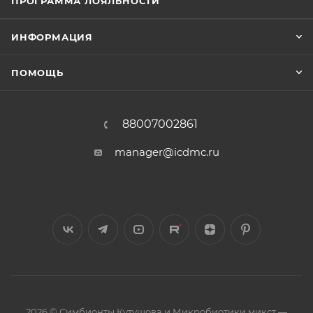
ПРОГРАММА ЛОЯЛЬНОСТИ
ИНФОРМАЦИЯ
ПОМОЩЬ
88007002861
manager@icdmc.ru
2026 © Симбионты Кутушова и Микробиотики микст —