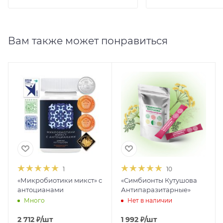
Вам также может понравиться
1
10
«Микробиотики микст» с
«Симбионты Кутушова
антоцианами
Антипаразитарные»
Много
Нет в наличии
2 712
₽
/шт
1 992
₽
/шт