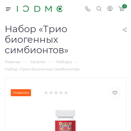
0
Набор «Трио
биогенных
симбионтов»
—
—
—
Главная
Каталог
Наборы
Набор «Трио биогенных симбионтов»
Новинка