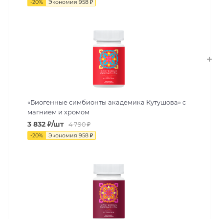
-
20
%
Экономия
958
₽
«Биогенные симбионты академика Кутушова» с
магнием и хромом
3 832
₽
/шт
4 790
₽
-
20
%
Экономия
958
₽