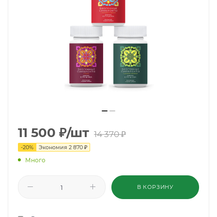
11 500
₽
/шт
14 370
₽
-
20
%
Экономия
2 870
₽
Много
В КОРЗИНУ