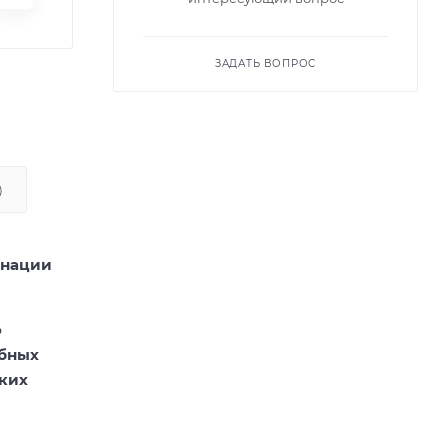
ЗАДАТЬ ВОПРОС
)
инации
о
абных
ких