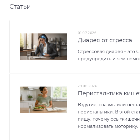
Статьи
01.07.2026
Диарея от стресса
Стрессовая диарея – это С
предупредить и чем помоч
29.06.2026
Перистальтика кише
Вздутие, спазмы или нест
перистальтики. В этой ст
пищу, почему ось «кишечн
нормализовать моторику.