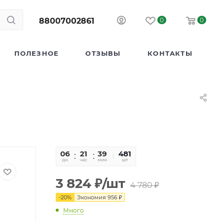
88007002861
0
0
ПОЛЕЗНОЕ
ОТЗЫВЫ
КОНТАКТЫ
06
21
39
23
481
дн
час
мин
сек
шт
3 824
₽
/шт
4 780
₽
-
20
%
Экономия
956
₽
Много