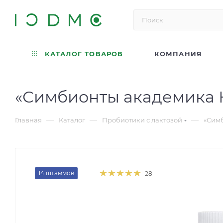
КАТАЛОГ ТОВАРОВ
КОМПАНИЯ
«Симбионты академика К
—
—
—
Главная
Каталог
Пробиотики с лактозой
«Симб
14 штаммов
28