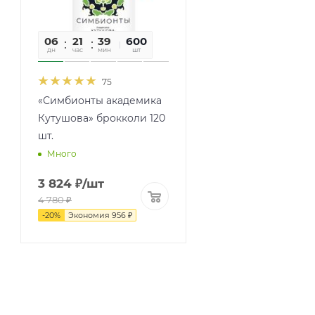
06
21
39
23
600
дн
час
мин
сек
шт
75
«Симбионты академика
Кутушова» брокколи 120
шт.
Много
3 824
₽
/шт
4 780
₽
-
20
%
Экономия
956
₽