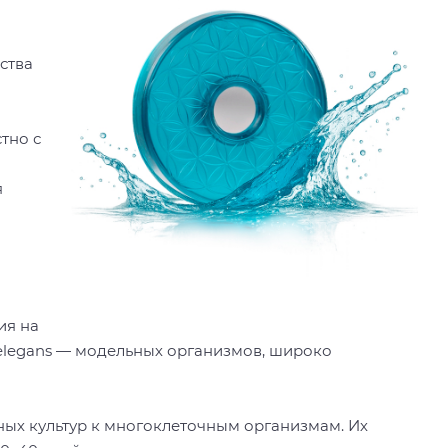
ства
тно с
я
ия на
elegans — модельных организмов, широко
ных культур к многоклеточным организмам. Их