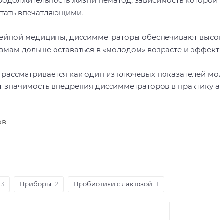
родолжительность жизни нематод, зависимость которой 
итать впечатляющими.
нейной медицины, диссимметраторы обеспечивают высок
змам дольше оставаться в «молодом» возрасте и эффект
 рассматривается как один из ключевых показателей мо
 значимость внедрения диссимметраторов в практику а
ов
3
Приборы
2
Пробиотики с лактозой
1