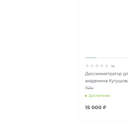
14
Диссимметратор дл
академика Кутушова
144»
Достаточно
15 000
₽