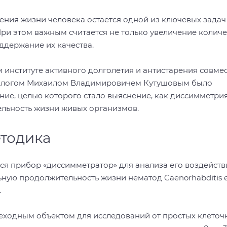
ения жизни человека остаётся одной из ключевых задач
ри этом важным считается не только увеличение количе
оддержание их качества.
м институте активного долголетия и антистарения совмес
икологом Михаилом Владимировичем Кутушовым было
ие, целью которого стало выяснение, как диссимметри
ельность жизни живых организмов.
етодика
ся прибор «диссимметратор» для анализа его воздейств
ную продолжительность жизни нематод Caenorhabditis 
.
еходным объектом для исследований от простых клеточ