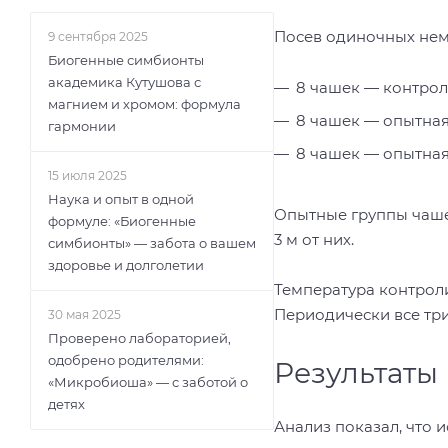
Посев одиночных нем
9 сентября 2025
Биогенные симбионты
академика Кутушова с
8 чашек — контрол
магнием и хромом: формула
8 чашек — опытная 
гармонии
8 чашек — опытная 
15 июля 2025
Наука и опыт в одной
Опытные группы чашек
формуле: «Биогенные
3 м от них.
симбионты» — забота о вашем
здоровье и долголетии
Температура контроли
Периодически все три
30 мая 2025
Проверено лабораторией,
одобрено родителями:
Результаты
«Микробиоша» — с заботой о
детях
Анализ показал, что