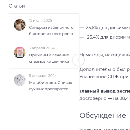
Статьи
15 июля 2025
25,6% для диссимме
Синдром избыточного
бактериального роста
25,4% для диссимме
3 апреля 2024
Нематоды, находившие
Причины и лечение
спазмов кишечника
Дополнительно был р
5 февраля 2024
Увеличение СПЖ при 
Метабиотики. Список
лучших препаратов.
Главный вывод эксп
достоверно — на 38,4
Обсуждение