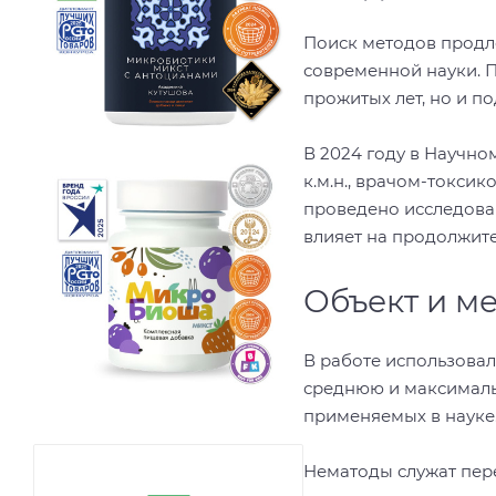
Поиск методов продл
современной науки. П
прожитых лет, но и п
В 2024 году в Научно
к.м.н., врачом-токс
проведено исследован
влияет на продолжит
Объект и м
В работе использовал
среднюю и максималь
применяемых в науке
Нематоды служат пер