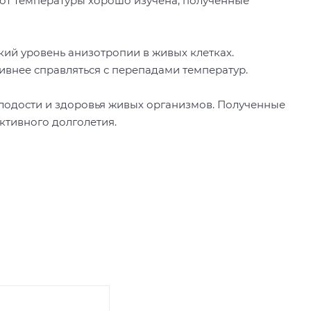
от температуры хорошо изучена, полученные
ий уровень анизотропии в живых клетках.
ивнее справляться с перепадами температур.
лодости и здоровья живых организмов. Полученные
ктивного долголетия.