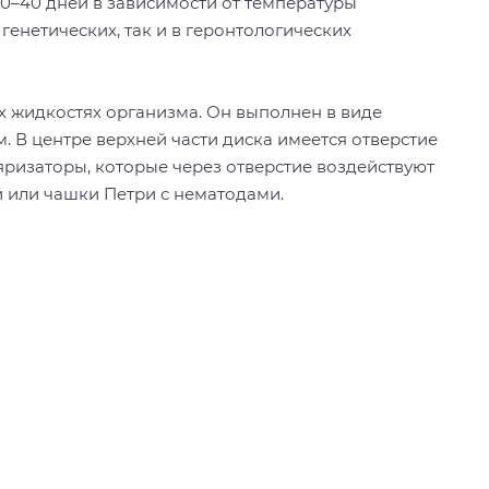
0–40 дней в зависимости от температуры
генетических, так и в геронтологических
 жидкостях организма. Он выполнен в виде
. В центре верхней части диска имеется отверстие
яризаторы, которые через отверстие воздействуют
й или чашки Петри с нематодами.