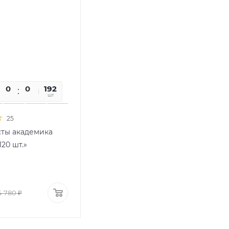
03
16
19
192
час
мин
сек
шт
25
ты академика
20 шт.»
4 780
₽