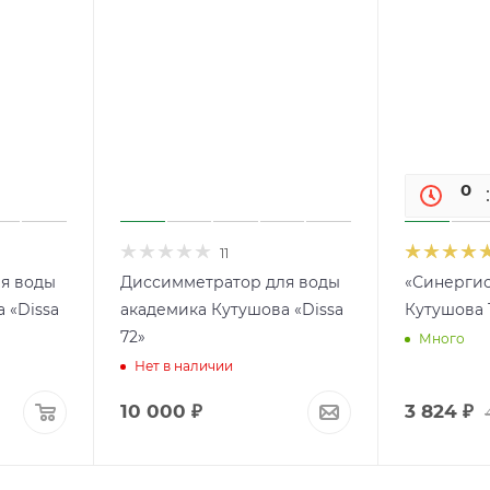
01
дн
11
я воды
Диссимметратор для воды
«Синергис
 «Dissa
академика Кутушова «Dissa
Кутушова 1
72»
Много
Нет в наличии
10 000
₽
3 824
₽