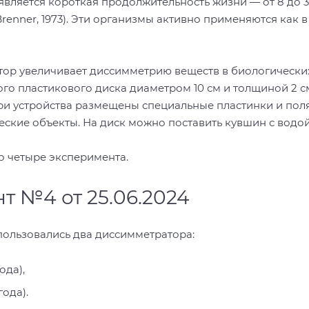
вляется короткая продолжительность жизни — от 8 до 3
enner, 1973). Эти организмы активно применяются как в 
ор увеличивает диссимметрию веществ в биологических
го пластикового диска диаметром 10 см и толщиной 2 см
ри устройства размещены специальные пластинки и пол
еские объекты. На диск можно поставить кувшин с водо
о четыре эксперимента.
т №4 от 25.06.2024
пользовались два диссимметратора:
ода),
года).