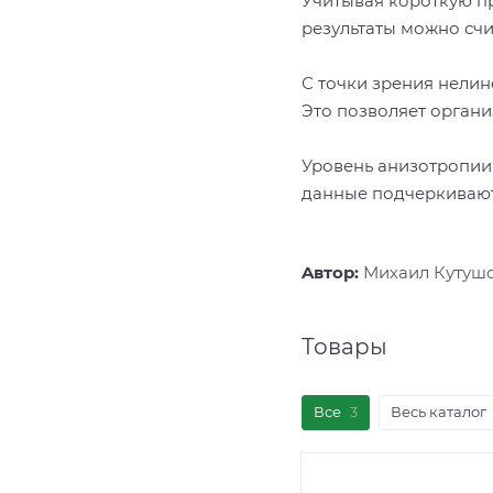
Учитывая короткую п
результаты можно сч
С точки зрения нели
Это позволяет органи
Уровень анизотропии
данные подчеркивают
Aвтор:
Михаил Кутуш
Товары
Все
3
Весь каталог