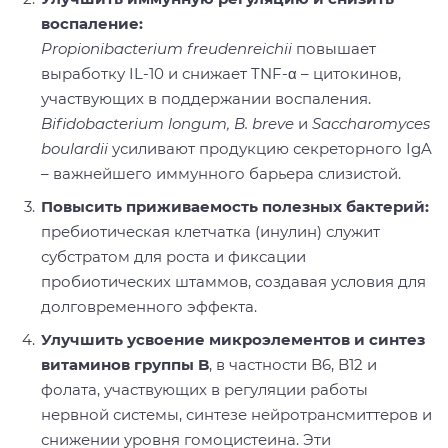
воспаление:
Propionibacterium freudenreichii
повышает
выработку IL-10 и снижает TNF-α – цитокинов,
участвующих в поддержании воспаления.
Bifidobacterium longum, B. breve
и
Saccharomyces
boulardii
усиливают продукцию секреторного IgA
– важнейшего иммунного барьера слизистой.
Повысить приживаемость полезных бактерий:
пребиотическая клетчатка (инулин) служит
субстратом для роста и фиксации
пробиотических штаммов, создавая условия для
долговременного эффекта.
Улучшить усвоение микроэлементов и синтез
витаминов группы B
, в частности B6, B12 и
фолата, участвующих в регуляции работы
нервной системы, синтезе нейротрансмиттеров и
снижении уровня гомоцистеина. Эти