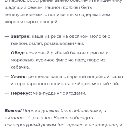
В период обострения важно обеспечить кишечнику
щадящий режим. Рацион должен быть
легкоусвояемым, с пониженным содержанием
жиров и сырых овощей.
Завтрак:
каша из риса на овсяном молоке с
тыквой, омлет, ромашковый чай.
Обед:
нежирный рыбный бульон с рисом и
морковью, куриное филе на пару, пюре из
кабачка.
Ужин:
гречневая каша с варёной индейкой, салат
из пропаренного шпината с яйцом, мятный чай.
Перекус:
чиа-пуддинг с ягодами.
Важно!
Порции должны быть небольшими, а
питание – 4-разовое. Важно соблюдать
температурный режим (не горячее и не холодное) и