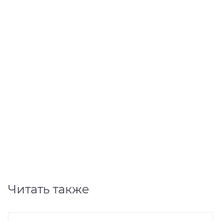
1
«Микробиотики микст» с антоцианами
Много
2 712
₽
3 390
₽
В КОРЗИНУ
Читать также