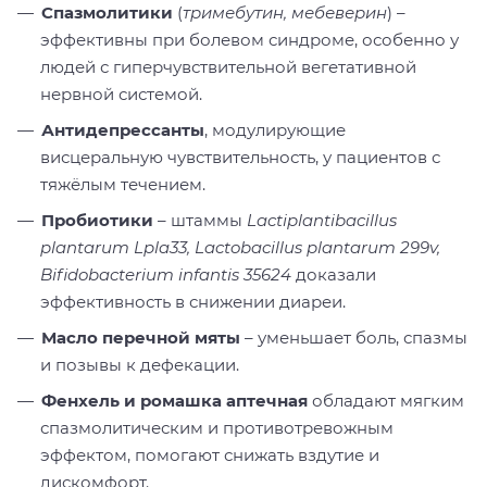
Спазмолитики
(
тримебутин, мебеверин
) –
эффективны при болевом синдроме, особенно у
людей с гиперчувствительной вегетативной
нервной системой.
Антидепрессанты
, модулирующие
висцеральную чувствительность, у пациентов с
тяжёлым течением.
Пробиотики
– штаммы
Lactiplantibacillus
plantarum Lpla33, Lactobacillus plantarum 299v,
Bifidobacterium infantis 35624
доказали
эффективность в снижении диареи.
Масло перечной мяты
– уменьшает боль, спазмы
и позывы к дефекации.
Фенхель и ромашка аптечная
обладают мягким
спазмолитическим и противотревожным
эффектом, помогают снижать вздутие и
дискомфорт.