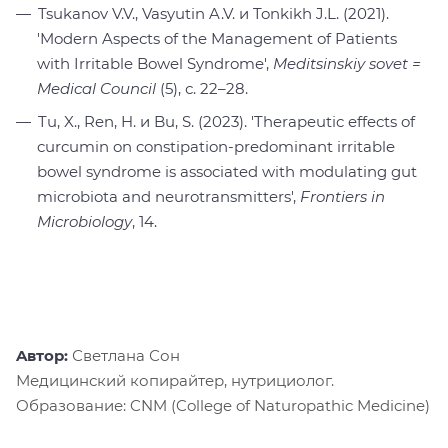
Tsukanov V.V., Vasyutin A.V. и Tonkikh J.L. (2021).
'Modern Aspects of the Management of Patients
with Irritable Bowel Syndrome',
Meditsinskiy sovet =
Medical Council
(5), с. 22–28.
Tu, X., Ren, H. и Bu, S. (2023). 'Therapeutic effects of
curcumin on constipation-predominant irritable
bowel syndrome is associated with modulating gut
microbiota and neurotransmitters',
Frontiers in
Microbiology
, 14.
Aвтор:
Светлана Сон
Медицинский копирайтер, нутрициолог.
Образование: CNM (College of Naturopathic Medicine)