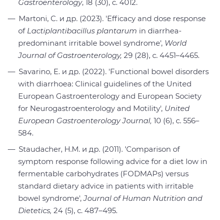
Gastroenterology
, 18 (30), с. 4012.
Martoni, C. и др. (2023). 'Efficacy and dose response
of
Lactiplantibacillus plantarum
in diarrhea-
predominant irritable bowel syndrome',
World
Journal of Gastroenterology
,
29 (28), с. 4451–4465.
Savarino, E. и др. (2022). 'Functional bowel disorders
with diarrhoea: Clinical guidelines of the United
European Gastroenterology and European Society
for Neurogastroenterology and Motility',
United
European Gastroenterology Journal
,
10 (6), c. 556–
584.
Staudacher, H.M. и др. (2011). 'Comparison of
symptom response following advice for a diet low in
fermentable carbohydrates (FODMAPs) versus
standard dietary advice in patients with irritable
bowel syndrome',
Journal of Human Nutrition and
Dietetics
,
24 (5), с. 487–495.