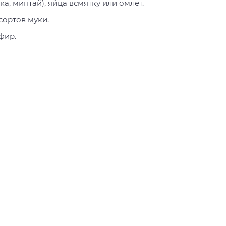
а, минтай), яйца всмятку или омлет.
сортов муки.
фир.