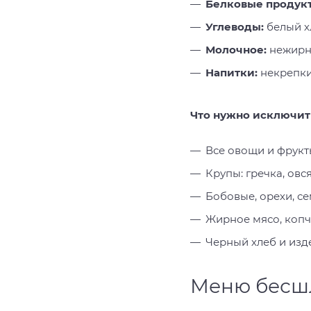
Белковые продук
Углеводы:
белый хл
Молочное:
нежирны
Напитки:
некрепкий
Что нужно исключит
Все овощи и фрукты
Крупы: гречка, овс
Бобовые, орехи, се
Жирное мясо, копч
Черный хлеб и изд
Меню бесшл