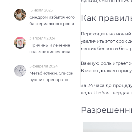
бульон, чем пытаться
15 июля 2025
Как правил
Синдром избыточного
бактериального роста
Переходить на новый 
3 апреля 2024
увеличить этот срок 
Причины и лечение
легких белков и быст
спазмов кишечника
Важную роль играет 
5 февраля 2024
В меню должен присут
Метабиотики. Список
лучших препаратов.
За 24 часа до процед
вода. Любая твердая 
Разрешенн