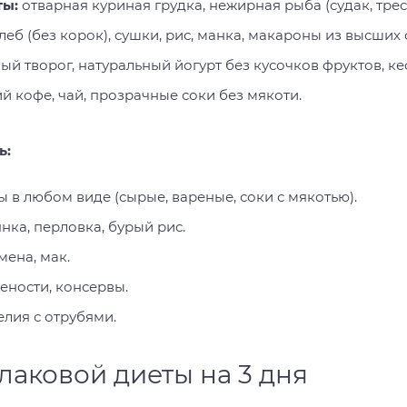
ты:
отварная куриная грудка, нежирная рыба (судак, треск
еб (без корок), сушки, рис, манка, макароны из высших 
й творог, натуральный йогурт без кусочков фруктов, ке
 кофе, чай, прозрачные соки без мякоти.
ь:
 в любом виде (сырые, вареные, соки с мякотью).
янка, перловка, бурый рис.
мена, мак.
ености, консервы.
елия с отрубями.
аковой диеты на 3 дня