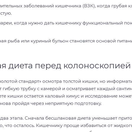
ительных заболеваний кишечника (ВЗК), когда грубая кл
стую.
ареи, когда нужно дать кишечнику функциональный пок
ная рыба или куриный бульон становятся основой питани
я диета перед колоноскопией
золотой стандарт» осмотра толстой кишки, но информат
т гибкую трубку с камерой и осматривает каждый сантим
ете кишки остается каловый химус и исследование може
снова пройдя через неприятную подготовку.
два этапа. Сначала бесшлаковая диета уменьшает прито
, что осталось. Кишечнику проще избавиться от жидког