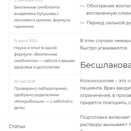
9 сентября 2025
Обострение воспал
Биогенные симбионты
воспаленную слизи
академика Кутушова с
магнием и хромом: формула
Период сильной ди
гармонии
В этих случаях нежир
15 июля 2025
быстро усваиваются.
Наука и опыт в одной
формуле: «Биогенные
симбионты» — забота о вашем
Бесшлакова
здоровье и долголетии
Колоноскопия – это «
30 мая 2025
пациента. Врач вводи
Проверено лабораторией,
ограничения, в просв
одобрено родителями:
«Микробиоша» — с заботой о
придется повторить, 
детях
Подготовка включает 
растворы вымывают то
Статьи