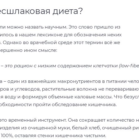
есшлаковая диета?
ли можно назвать научным. Это слово пришло из
пилось в нашем лексиконе для обозначения неких
. Однако во врачебной среде этот термин всё же
овершенно ином смысле:
 это рацион с низким содержанием клетчатки (low-fiber 
ка – один из важнейших макронутриентов в питании челов
иров и углеводов, растительные волокна не перевариваю
ая воду и формируя объемные каловые массы. Что безус
еобходимости пройти обследование кишечника.
это временный инструмент. Она сокращает количество 
 изделия из очищенной муки, белый хлеб, очищенный ри
100%, оставляя стенки кишечника чистыми.