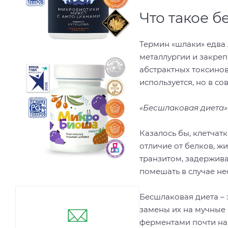
Что такое б
Термин «шлаки» едва 
металлургии и закре
абстрактных токсинов
используется, но в с
«Бесшлаковая диета» –
Казалось бы, клетчат
отличие от белков, ж
транзитом, задержив
помешать в случае н
Бесшлаковая диета – 
замены их на мучные
ферментами почти на 