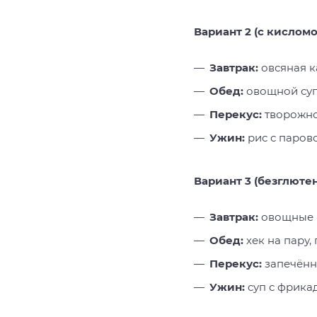
Вариант 2 (с кисло
Завтрак:
овсяная к
Обед:
овощной суп-
Перекус:
творожно-
Ужин:
рис с паров
Вариант 3 (безглюте
Завтрак:
овощные в
Обед:
хек на пару,
Перекус:
запечённа
Ужин:
суп с фрикад