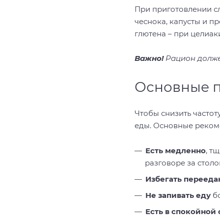
При приготовлении сл
чеснока, капусты и п
глютена – при целиак
Важно!
Рацион долже
Основные п
Чтобы снизить частот
еды. Основные реком
Есть медленно
, т
разговоре за столо
Избегать перееда
Не запивать еду
бо
Есть в спокойной