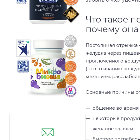
Что такое п
почему она
Постоянная отрыжка –
желудка через пищево
проглоченного воздух
(заглатыванию воздух
механизм: расслабляе
Основные причины от
общение во время
некоторые продукт
жевание жвачки
быстрое потребле