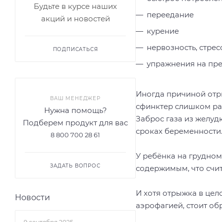
Будьте в курсе наших
переедание
акций и новостей
курение
нервозность, стрес
ПОДПИСАТЬСЯ
упражнения на пре
Иногда причиной отр
ВАШ МЕНЕДЖЕР
сфинктер слишком рас
Нужна помощь?
Заброс газа из желу
Подберем продукт для вас
сроках беременности
8 800 700 28 61
У ребёнка на грудном
ЗАДАТЬ ВОПРОС
содержимым, что счит
И хотя отрыжка в цел
Новости
аэрофагией, стоит об