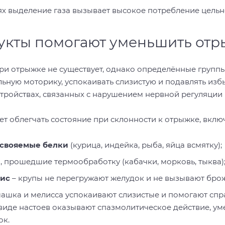
ях выделение газа вызывает высокое потребление цельн
укты помогают уменьшить отр
и отрыжке не существует, однако определённые группы 
ьную моторику, успокаивать слизистую и подавлять изб
ройствах, связанных с нарушением нервной регуляции 
т облегчать состояние при склонности к отрыжке, включ
свояемые белки
(курица, индейка, рыба, яйца всмятку);
и
, прошедшие термообработку (кабачки, морковь, тыква)
рис
– крупы не перегружают желудок и не вызывают бро
машка и мелисса успокаивают слизистые и помогают спр
виде настоев оказывают спазмолитическое действие, ум
ок.