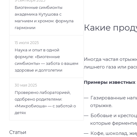
9 сентября 2025
Биогенные симбионты
академика Кутушова с
магнием и хромом: формула
Какие прод
гармонии
15 июля 2025
Наука и опыт в одной
формуле: «Биогенные
Иногда частая отрыжк
симбионты» — забота о вашем
лишнего газа или ра
здоровье и долголетии
Примеры известных 
30 мая 2025
Проверено лабораторией,
Газированные напи
одобрено родителями:
отрыжке.
«Микробиоша» — с заботой о
детях
Бобовые и крестоц
которые ферментир
Статьи
Кофе, шоколад, жи