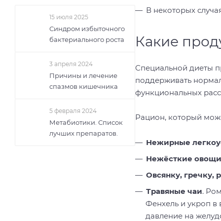
В некоторых случа
15 июля 2025
Синдром избыточного
Какие прод
бактериального роста
3 апреля 2024
Специальной диеты пр
Причины и лечение
поддерживать нормал
спазмов кишечника
функциональных расст
5 февраля 2024
Рацион, который може
Метабиотики. Список
лучших препаратов.
Нежирные легкоу
Нежёсткие овощ
Овсянку, гречку, 
Травяные чаи
. Ро
Фенхель и укроп в 
давление на желуд