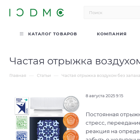
КАТАЛОГ ТОВАРОВ
КОМПАНИЯ
Частая отрыжка воздухом
—
—
Главная
Статьи
Частая отрыжка воздухом без запах
8 августа 2025 9:15
Постоянная отрыжка
стресс, переедани
реакция на опреде
забыть о желудочных