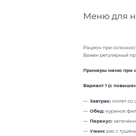
Меню для н
Рацион при склоннос
Важен регулярный пр
Примеры меню при 
Вариант 1 (с повыш
Завтрак:
омлет со 
Обед:
куриное фил
Перекус:
запечённ
Ужин:
рис с тушён