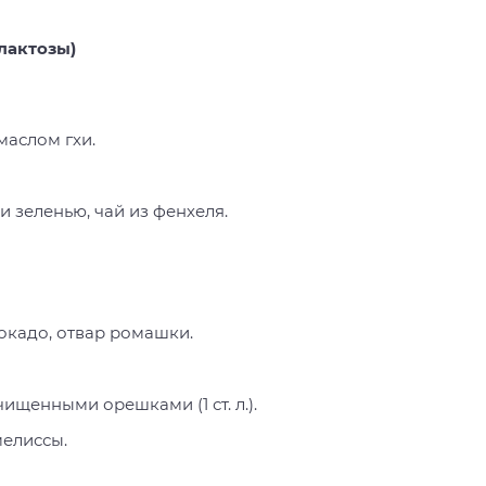
лактозы)
маслом гхи.
 зеленью, чай из фенхеля.
окадо, отвар ромашки.
щенными орешками (1 ст. л.).
мелиссы.