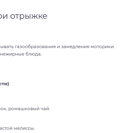
ри отрыжке
зывать газообразования и замедления моторики.
 нежирные блюда.
сти)
чок, ромашковый чай.
астой мелиссы.