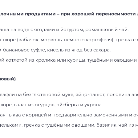
молочными продуктами – при хорошей переносимости 
аша на воде с ягодами и йогуртом, ромашковый чай.
пюре (кабачок, морковь, немного картофеля), гречка с 
банановое суфле, кисель из ягод без сахара.
ой котлетой из кролика или курицы, тушёными овощами и
новый)
афли на безглютеновой муке, яйцо-пашот, половина ав
 пюре, салат из огурцов, айсберга и укропа.
я тыква с корицей и предварительно замоченными и очи
ельками, гречка с тушёными овощами, базилик, чай из 