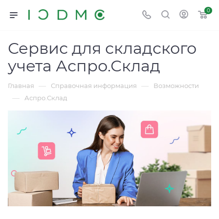
0
Сервис для складского
учета Аспро.Склад
—
—
Главная
Справочная информация
Возможности
—
Аспро.Склад