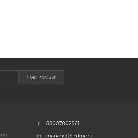
ПОДПИСАТЬСЯ
88007002861
латы
manager@icdmc.ru