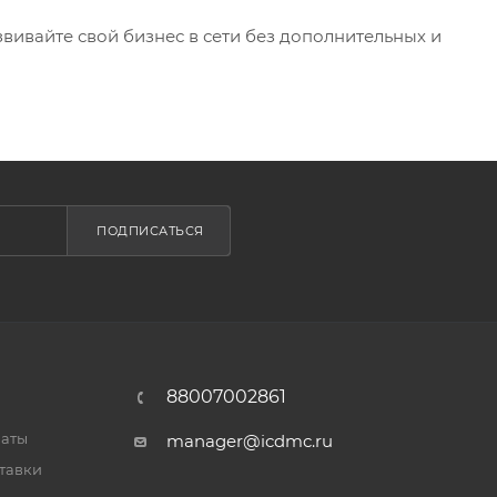
ивайте свой бизнес в сети без дополнительных и
ПОДПИСАТЬСЯ
88007002861
латы
manager@icdmc.ru
тавки