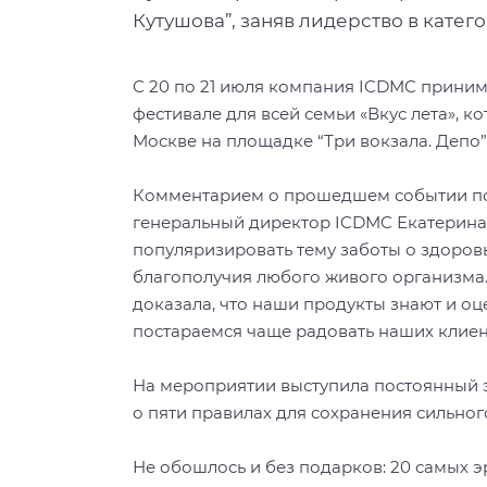
Кутушова”, заняв лидерство в кате
С 20 по 21 июля компания ICDMC прини
фестивале для всей семьи «Вкус лета», 
Москве на площадке “Три вокзала. Депо”
Комментарием о прошедшем событии по
генеральный директор ICDMC Екатерина
популяризировать тему заботы о здоровь
благополучия любого живого организма.
доказала, что наши продукты знают и оц
постараемся чаще радовать наших клие
На мероприятии выступила постоянный э
о пяти правилах для сохранения сильно
Не обошлось и без подарков: 20 самых 