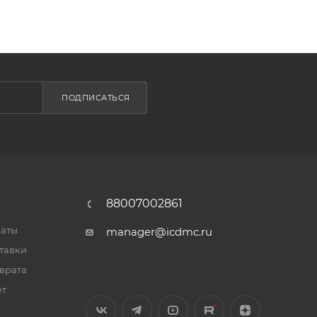
ПОДПИСАТЬСЯ
88007002861
латы
manager@icdmc.ru
тавки
врата
ет