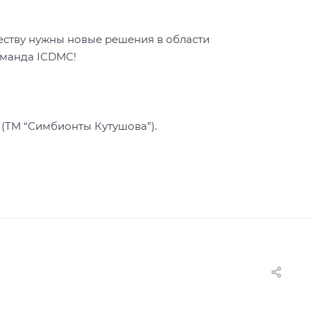
еству нужны новые решения в области
команда ICDMC!
 (ТМ “Симбионты Кутушова”).