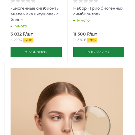
«Биогенные симбионты
Набор «Трио биогенных
академика Кутушова» с
симбионтов»
йодом
Много
Много
3 832
₽
/шт
11 500
₽
/шт
4 790
₽
14 370
₽
-
20
%
-
20
%
В КОРЗИНУ
В КОРЗИНУ