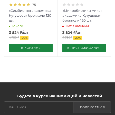
75
«Симбионты академика
«Микробиотики микст
Кутушова» брокколи 120
академика Кутушова»
шт.
брокколи 120 шт.
Много
Нет в наличии
3 824
₽
/шт
3 824
₽
/шт
4 780
₽
4 780
₽
-
20
%
-
20
%
В КОРЗИНУ
В ЛИСТ ОЖИДАНИЯ
Будьте в курсе наших акций и новостей
ПОДПИСАТЬСЯ