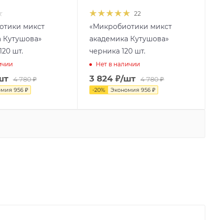
22
отики микст
«Микробиотики микст
 Кутушова»
академика Кутушова»
20 шт.
черника 120 шт.
ичии
Нет в наличии
шт
3 824
₽
/шт
4 780
₽
4 780
₽
омия
956
₽
-
20
%
Экономия
956
₽