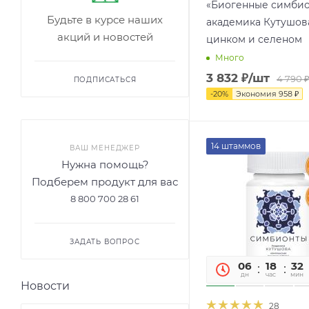
«Биогенные симби
Будьте в курсе наших
академика Кутушов
акций и новостей
цинком и селеном
Много
3 832
₽
/шт
4 790
ПОДПИСАТЬСЯ
-
20
%
Экономия
958
₽
14 штаммов
ВАШ МЕНЕДЖЕР
Нужна помощь?
Подберем продукт для вас
8 800 700 28 61
ЗАДАТЬ ВОПРОС
06
18
32
дн
час
мин
Новости
28