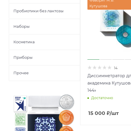
Фаворит М.В.
Кутушова
Пробиотики без лактозы
Наборы
Косметика
Приборы
14
Прочее
Диссимметратор дл
академика Кутушова
144»
Достаточно
15 000
₽
/шт