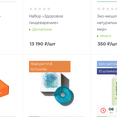
»
Набор «Здоровое
Эко-мешоч
пищеварение»
натураль
мир»
Достаточно
Много
13 190
₽
/шт
350
₽
/ш
Фаворит М.В.
Без лактоз
Кутушова
10 штаммо
06
дн