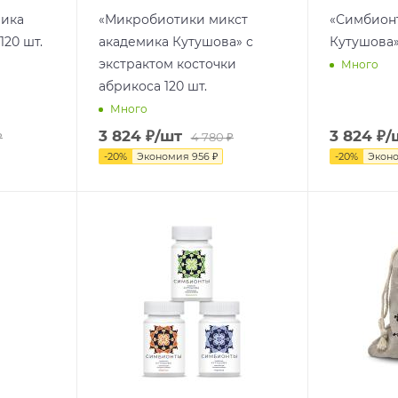
мика
«Микробиотики микст
«Симбион
120 шт.
академика Кутушова» с
Кутушова»
экстрактом косточки
Много
абрикоса 120 шт.
Много
3 824
₽
/шт
3 824
₽
/
₽
4 780
₽
-
20
%
Экономия
956
₽
-
20
%
Экон