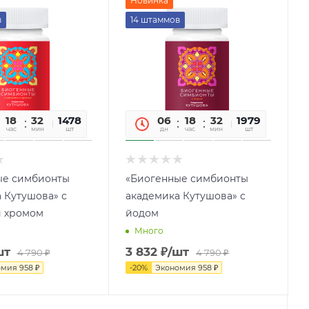
Новинка
в
14 штаммов
18
32
54
1478
06
18
32
54
1979
час
мин
сек
шт
дн
час
мин
сек
шт
ые симбионты
«Биогенные симбионты
 Кутушова» с
академика Кутушова» с
и хромом
йодом
Много
шт
3 832
₽
/шт
4 790
₽
4 790
₽
омия
958
₽
-
20
%
Экономия
958
₽