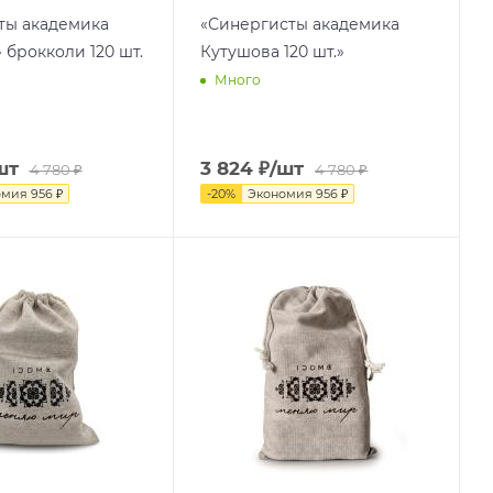
ты академика
«Синергисты академика
 брокколи 120 шт.
Кутушова 120 шт.»
Много
шт
3 824
₽
/шт
4 780
₽
4 780
₽
омия
956
₽
-
20
%
Экономия
956
₽