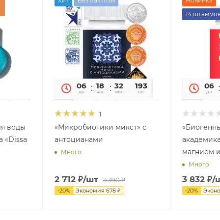
Хит
Без лактозы
Новинка
14 штаммо
06
18
32
54
193
06
дн
час
мин
сек
шт
дн
1
я воды
«Микробиотики микст» с
«Биогенн
 «Dissa
антоцианами
академика
магнием 
Много
Много
2 712
₽
/шт
3 832
₽
/
3 390
₽
-
20
%
Экономия
678
₽
-
20
%
Экон