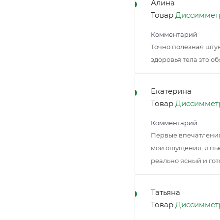
Алина
Товар
Диссимметр
Комментарий
Точно полезная штук
здоровья тела это о
Екатерина
Товар
Диссимметр
Комментарий
Первые впечатления 
мои ощущения, я пью
реально ясный и гот
Татьяна
Товар
Диссимметр