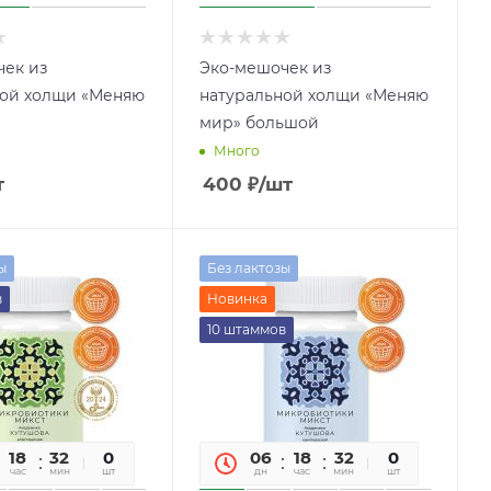
ек из
Эко-мешочек из
ной холщи «Меняю
натуральной холщи «Меняю
мир» большой
Много
т
400
₽
/шт
ы
Без лактозы
в
Новинка
10 штаммов
18
32
54
0
06
18
32
54
0
час
мин
сек
шт
дн
час
мин
сек
шт