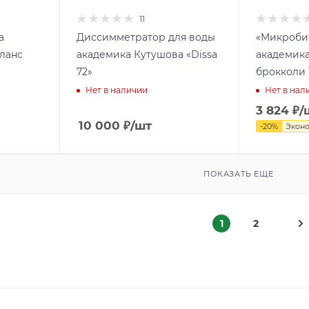
11
а
Диссимметратор для воды
«Микроби
аланс
академика Кутушова «Dissa
академика
72»
брокколи 1
Нет в наличии
Нет в нал
3 824
₽
/
10 000
₽
/шт
-
20
%
Экон
ПОКАЗАТЬ ЕЩЕ
1
2