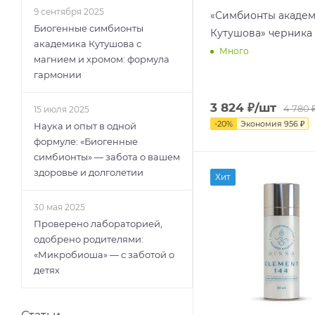
9 сентября 2025
«Симбионты акаде
Биогенные симбионты
Кутушова» черника 
академика Кутушова с
Много
магнием и хромом: формула
гармонии
3 824
₽
/шт
4 780
15 июля 2025
-
20
%
Экономия
956
₽
Наука и опыт в одной
формуле: «Биогенные
симбионты» — забота о вашем
здоровье и долголетии
Хит
30 мая 2025
Проверено лабораторией,
одобрено родителями:
«Микробиоша» — с заботой о
детях