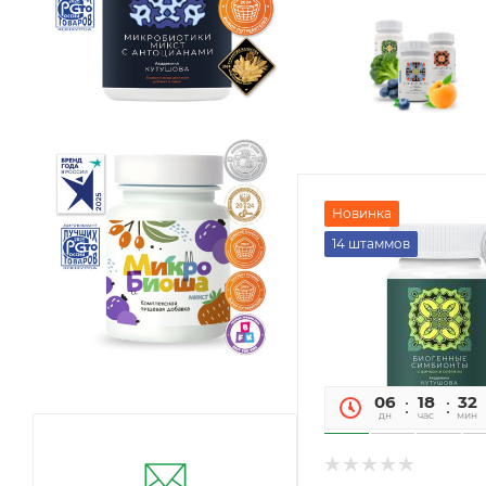
Новинка
14 штаммов
06
18
32
дн
час
мин