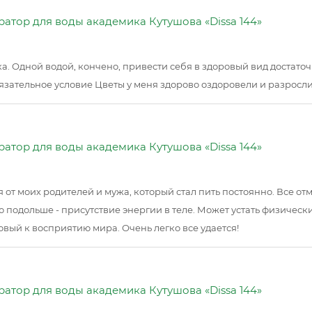
атор для воды академика Кутушова «Dissa 144»
а. Одной водой, кончено, привести себя в здоровый вид достато
бязательное условие Цветы у меня здорово оздоровели и разрослис
атор для воды академика Кутушова «Dissa 144»
от моих родителей и мужа, который стал пить постоянно. Все отме
 подольше - присутствие энергии в теле. Может устать физически р
овый к восприятию мира. Очень легко все удается!
атор для воды академика Кутушова «Dissa 144»